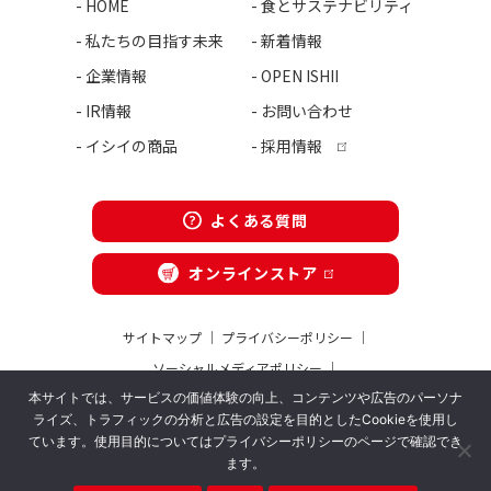
- HOME
- 食とサステナビリティ
- 私たちの目指す未来
- 新着情報
- 企業情報
- OPEN ISHII
- IR情報
- お問い合わせ
- イシイの商品
- 採用情報
よくある質問
オンラインストア
サイトマップ
｜
プライバシーポリシー
｜
ソーシャルメディアポリシー
｜
ソーシャルメディア利用規約
｜
本サイトでは、サービスの価値体験の向上、コンテンツや広告のパーソナ
ライズ、トラフィックの分析と広告の設定を目的としたCookieを使用し
カスタマーハラスメントに対する基本方針
｜
ています。使用目的についてはプライバシーポリシーのページで確認でき
情報セキュリティ基本方針
ます。