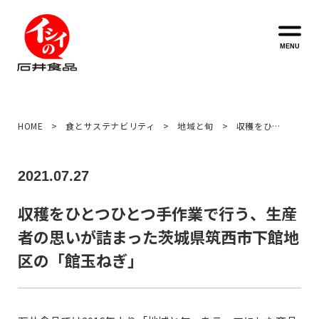
MENU
HOME
食とサステナビリティ
地域と旬
収穫をひと
つひとつ手
作業で行
2021.07.27
う、生産者
の思いが詰
収穫をひとつひとつ手作業で行う、生産
まった茨城
者の思いが詰まった茨城県筑西市下館地
県筑西市下
館地区の
区の「館玉ねぎ」
「館玉ね
ぎ」